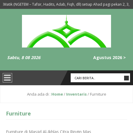
Matik (NGETEM – Tafsir, Hadits, Adab, Fiqh, dll) setiap Ahad pagi pekan 2, 3, d
’da Sholat Maghrib-Isya’ Setiap Hari Selasa dan Rabu
6 tahun yang lal
Sabtu, 8 08 2026
Agustus 2026 >
Anda ada di :
Home
/
Inventaris
/
Furniture
Furniture
Furniture di Masjid Al-Ikhlas Citra Ringin Mas