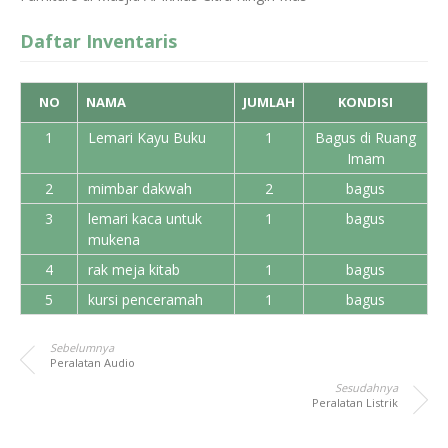
Daftar Inventaris
NO
NAMA
JUMLAH
KONDISI
1
Lemari Kayu Buku
1
Bagus di Ruang
Imam
2
mimbar dakwah
2
bagus
3
lemari kaca untuk
1
bagus
mukena
4
rak meja kitab
1
bagus
5
kursi penceramah
1
bagus
Sebelumnya
Peralatan Audio
Sesudahnya
Peralatan Listrik