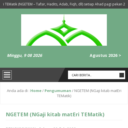
 TEMatik (NGETEM – Tafsir, Hadits, Adab, Fiqh, dll) setiap Ahad pagi pekan 2, 3,
Ba’da Sholat Maghrib-Isya’ Setiap Hari Selasa dan Rabu
6 tahun yang l
Minggu, 9 08 2026
Agustus 2026 >
Anda ada di :
Home
/
Pengumuman
/
NGETEM (NGaji kitab matEri
TEMatik)
NGETEM (NGaji kitab matEri TEMatik)