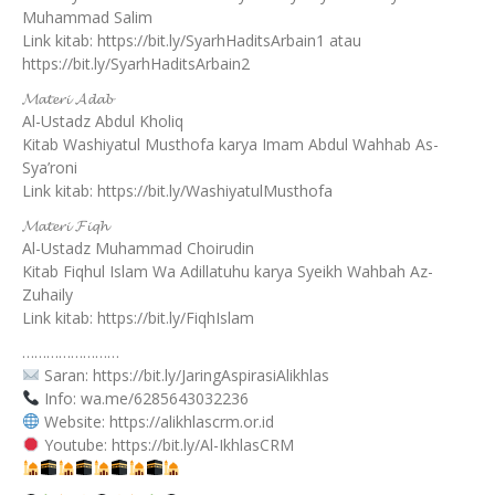
Muhammad Salim
Link kitab:
https://bit.ly/SyarhHaditsArbain1
atau
https://bit.ly/SyarhHaditsArbain2
𝓜𝓪𝓽𝓮𝓻𝓲 𝓐𝓭𝓪𝓫
Al-Ustadz Abdul Kholiq
Kitab Washiyatul Musthofa karya Imam Abdul Wahhab As-
Sya’roni
Link kitab:
https://bit.ly/WashiyatulMusthofa
𝓜𝓪𝓽𝓮𝓻𝓲 𝓕𝓲𝓺𝓱
Al-Ustadz Muhammad Choirudin
Kitab Fiqhul Islam Wa Adillatuhu karya Syeikh Wahbah Az-
Zuhaily
Link kitab:
https://bit.ly/FiqhIslam
……………………
Saran: https://bit.ly/JaringAspirasiAlikhlas
Info: wa.me/6285643032236
Website: https://alikhlascrm.or.id
Youtube: https://bit.ly/Al-IkhlasCRM