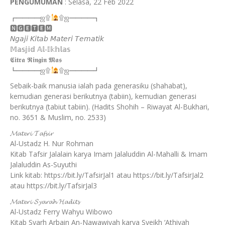
PENGUMUMAN
:
Selasa, 22 Feb 2022
┏━━━━ஜ۩
۩ஜ━━━━┓
🅽🅶🅴🆃🅴🅼
𝘕𝘨𝘢𝘫𝘪 𝘒𝘪𝘵𝘢𝘣 𝘔𝘢𝘵𝘦𝘳𝘪 𝘛𝘦𝘮𝘢𝘵𝘪𝘬
𝕄𝕒𝕤𝕛𝕚𝕕 𝔸𝕝-𝕀𝕜𝕙𝕝𝕒𝕤
𝕮𝖎𝖙𝖗𝖆 𝕽𝖎𝖓𝖌𝖎𝖓 𝕸𝖆𝖘
┗━━━━ஜ۩
۩ஜ━━━━┛
Sebaik-baik manusia ialah pada generasiku (shahabat),
kemudian generasi berikutnya (tabiin), kemudian generasi
berikutnya (tabiut tabiin). (Hadits Shohih – Riwayat Al-Bukhari,
no. 3651 & Muslim, no. 2533)
𝓜𝓪𝓽𝓮𝓻𝓲 𝓣𝓪𝓯𝓼𝓲𝓻
Al-Ustadz H. Nur Rohman
Kitab Tafsir Jalalain karya Imam Jalaluddin Al-Mahalli & Imam
Jalaluddin As-Suyuthi
Link kitab:
https://bit.ly/TafsirJal1
atau
https://bit.ly/TafsirJal2
atau
https://bit.ly/TafsirJal3
𝓜𝓪𝓽𝓮𝓻𝓲 𝓢𝔂𝓪𝓻𝓪𝓱 𝓗𝓪𝓭𝓲𝓽𝓼
Al-Ustadz Ferry Wahyu Wibowo
Kitab Syarh Arbain An-Nawawiyah karya Syeikh ‘Athiyah