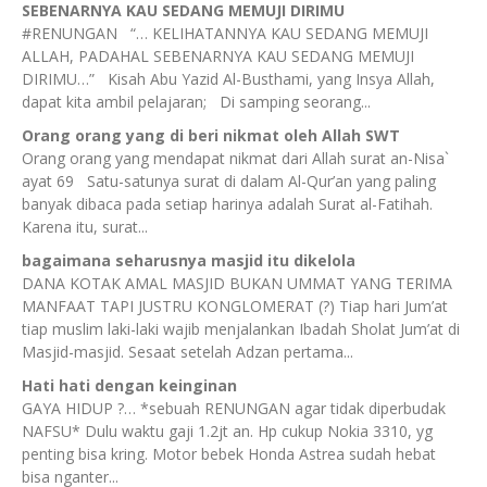
SEBENARNYA KAU SEDANG MEMUJI DIRIMU
#RENUNGAN “… KELIHATANNYA KAU SEDANG MEMUJI
ALLAH, PADAHAL SEBENARNYA KAU SEDANG MEMUJI
DIRIMU…” Kisah Abu Yazid Al-Busthami, yang Insya Allah,
dapat kita ambil pelajaran; Di samping seorang...
Orang orang yang di beri nikmat oleh Allah SWT
Orang orang yang mendapat nikmat dari Allah surat an-Nisa`
ayat 69 Satu-satunya surat di dalam Al-Qur’an yang paling
banyak dibaca pada setiap harinya adalah Surat al-Fatihah.
Karena itu, surat...
bagaimana seharusnya masjid itu dikelola
DANA KOTAK AMAL MASJID BUKAN UMMAT YANG TERIMA
MANFAAT TAPI JUSTRU KONGLOMERAT (?) Tiap hari Jum’at
tiap muslim laki-laki wajib menjalankan Ibadah Sholat Jum’at di
Masjid-masjid. Sesaat setelah Adzan pertama...
Hati hati dengan keinginan
GAYA HIDUP ?… *sebuah RENUNGAN agar tidak diperbudak
NAFSU* Dulu waktu gaji 1.2jt an. Hp cukup Nokia 3310, yg
penting bisa kring. Motor bebek Honda Astrea sudah hebat
bisa nganter...