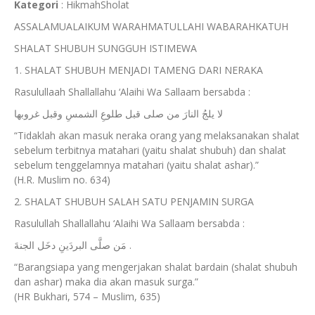
Kategori
:
Hikmah
Sholat
ASSALAMUALAIKUM WARAHMATULLAHI WABARAHKATUH
SHALAT SHUBUH SUNGGUH ISTIMEWA
1. SHALAT SHUBUH MENJADI TAMENG DARI NERAKA
Rasulullaah Shallallahu ‘Alaihi Wa Sallaam bersabda :
لا يلجُ النارَ من صلى قبل طلوعِ الشمسِ وقبل غروبها
“Tidaklah akan masuk neraka orang yang melaksanakan shalat
sebelum terbitnya matahari (yaitu shalat shubuh) dan shalat
sebelum tenggelamnya matahari (yaitu shalat ashar).”
(H.R. Muslim no. 634)
2. SHALAT SHUBUH SALAH SATU PENJAMIN SURGA
Rasulullah Shallallahu ‘Alaihi Wa Sallaam bersabda :
مَن صلَّى البردَينِ دخَل الجنةَ .
“Barangsiapa yang mengerjakan shalat bardain (shalat shubuh
dan ashar) maka dia akan masuk surga.”
(HR Bukhari, 574 – Muslim, 635)