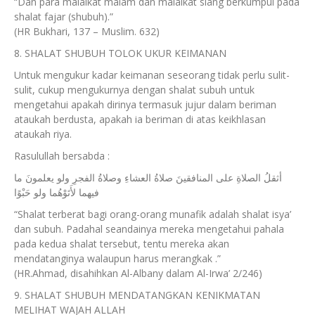
“Dan para malaikat malam dan malaikat siang berkumpul pada
shalat fajar (shubuh).”
(HR Bukhari, 137 – Muslim. 632)
8. SHALAT SHUBUH TOLOK UKUR KEIMANAN
Untuk mengukur kadar keimanan seseorang tidak perlu sulit-
sulit, cukup mengukurnya dengan shalat subuh untuk
mengetahui apakah dirinya termasuk jujur dalam beriman
ataukah berdusta, apakah ia beriman di atas keikhlasan
ataukah riya.
Rasulullah bersabda :
أثقلُ الصلاةِ على المنافقينَ صلاةُ العشاءِ وصلاةُ الفجرِ ولو يعلمونَ ما
فيهما لأَتَوْهُما ولو حَبْوًا
“Shalat terberat bagi orang-orang munafik adalah shalat isya’
dan subuh. Padahal seandainya mereka mengetahui pahala
pada kedua shalat tersebut, tentu mereka akan
mendatanginya walaupun harus merangkak .”
(HR.Ahmad, disahihkan Al-Albany dalam Al-Irwa’ 2/246)
9. SHALAT SHUBUH MENDATANGKAN KENIKMATAN
MELIHAT WAJAH ALLAH