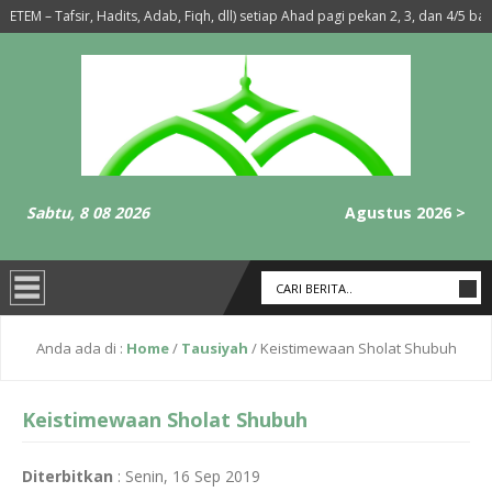
 Tafsir, Hadits, Adab, Fiqh, dll) setiap Ahad pagi pekan 2, 3, dan 4/5 ba’da Sub
rib-Isya’ Setiap Hari Selasa dan Rabu
6 tahun yang lalu
- Membaca sura
Sabtu, 8 08 2026
Agustus 2026 >
Anda ada di :
Home
/
Tausiyah
/
Keistimewaan Sholat Shubuh
Keistimewaan Sholat Shubuh
Diterbitkan
:
Senin, 16 Sep 2019