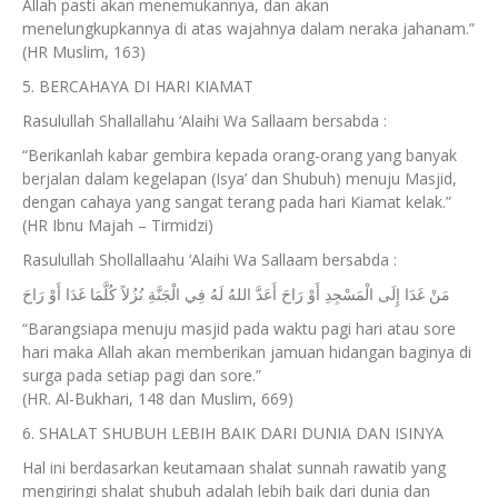
Allah pasti akan menemukannya, dan akan
menelungkupkannya di atas wajahnya dalam neraka jahanam.”
(HR Muslim, 163)
5. BERCAHAYA DI HARI KIAMAT
Rasulullah Shallallahu ‘Alaihi Wa Sallaam bersabda :
“Berikanlah kabar gembira kepada orang-orang yang banyak
berjalan dalam kegelapan (Isya’ dan Shubuh) menuju Masjid,
dengan cahaya yang sangat terang pada hari Kiamat kelak.”
(HR Ibnu Majah – Tirmidzi)
Rasulullah Shollallaahu ‘Alaihi Wa Sallaam bersabda :
مَنْ غَدَا إِلَى الْمَسْجِدِ أَوْ رَاحَ أَعَدَّ اللهُ لَهُ فِي الْجَنَّةِ نُزُلاً كُلَّمَا غَدَا أَوْ رَاحَ
“Barangsiapa menuju masjid pada waktu pagi hari atau sore
hari maka Allah akan memberikan jamuan hidangan baginya di
surga pada setiap pagi dan sore.”
(HR. Al-Bukhari, 148 dan Muslim, 669)
6. SHALAT SHUBUH LEBIH BAIK DARI DUNIA DAN ISINYA
Hal ini berdasarkan keutamaan shalat sunnah rawatib yang
mengiringi shalat shubuh adalah lebih baik dari dunia dan