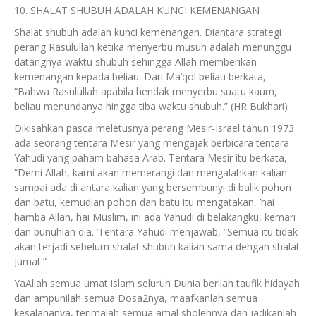
10. SHALAT SHUBUH ADALAH KUNCI KEMENANGAN
Shalat shubuh adalah kunci kemenangan. Diantara strategi
perang Rasulullah ketika menyerbu musuh adalah menunggu
datangnya waktu shubuh sehingga Allah memberikan
kemenangan kepada beliau. Dari Ma’qol beliau berkata,
“Bahwa Rasulullah apabila hendak menyerbu suatu kaum,
beliau menundanya hingga tiba waktu shubuh.” (HR Bukhari)
Dikisahkan pasca meletusnya perang Mesir-Israel tahun 1973
ada seorang tentara Mesir yang mengajak berbicara tentara
Yahudi yang paham bahasa Arab. Tentara Mesir itu berkata,
“Demi Allah, kami akan memerangi dan mengalahkan kalian
sampai ada di antara kalian yang bersembunyi di balik pohon
dan batu, kemudian pohon dan batu itu mengatakan, ’hai
hamba Allah, hai Muslim, ini ada Yahudi di belakangku, kemari
dan bunuhlah dia. ’Tentara Yahudi menjawab, ”Semua itu tidak
akan terjadi sebelum shalat shubuh kalian sama dengan shalat
Jumat.”
YaAllah semua umat islam seluruh Dunia berilah taufik hidayah
dan ampunilah semua Dosa2nya, maafkanlah semua
kesalahanya, terimalah semua amal sholehnya dan jadikanlah