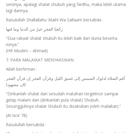
seisinya, apalagi shalat shubuh yang fardhu, maka lebih utama
lagi darinya.
Rasulullah Shallallahu ‘Alaihi Wa Sallaam bersabda :
ركعتا الفجرِ خيرٌ من الدنيا وما فيها
“Dua rakaat shalat shubuh itu lebih baik dari dunia beserta
isinya.”
(HR Muslim – Ahmad)
7. PARA MALAIKAT MENYAKSIKAN
Allah berfirman :
أقم الصلاة لدلوك الشمس إلى غسق الليل وقرآن الفجر إن قرآن الفجر
كان مشهودا.
“Dirikanlah shalat dari sesudah matahari tergelincir sampai
gelap malam dan (dirikanlah pula shalat) Shubuh.
Sesungguhnya shalat Shubuh itu disaksikan (oleh malaikat).”
(Al-Isra’ 78)
Rasulullah bersabda :