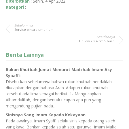
Diterbitkan
:
Senin, 4 Apr 2022
Kategori
:
Sebelumnya
Service pintu alumunium
Sesudahnya
Hollow 2 x 4 cm 5 buah
Berita Lainnya
Rukun Khutbah Jumat Menurut Madzhab Imam Asy-
Syaafi’i
Disebutkan sebelumnya bahwa rukun khutbah hendaklah
diucapkan dengan bahasa Arab. Adapun rukun khutbah
tersebut ada lima sebagai berikut: 1- Mengucapkan
Alhamdulillah, dengan bentuk ucapan apa pun yang
mengandung pujian pada...
Sinisnya Sang Imam Kepada Kekayaan
Pada awalnya, Imam Syafi’i selalu sinis kepada orang saleh
yang kaya. Bahkan kepada salah satu gurunya, Imam Malik.