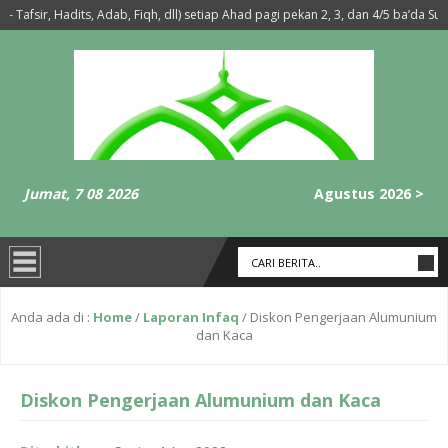
afsir, Hadits, Adab, Fiqh, dll) setiap Ahad pagi pekan 2, 3, dan 4/5 ba’da Subuh
b-Isya’ Setiap Hari Selasa dan Rabu
6 tahun yang lalu
- Membaca surat 
Jumat, 7 08 2026
Agustus 2026 >
Anda ada di :
Home
/
Laporan Infaq
/
Diskon Pengerjaan Alumunium
dan Kaca
Diskon Pengerjaan Alumunium dan Kaca