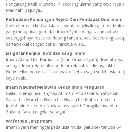
Pengarang Kitab Muwatta‘ ini seorang ulama yang kaya raya di
Madinah. Bajunya...
Perbedaan Pandangan Rejeki Dari Pendapat Dua Imam
Cerita bermula ketika dalam sebuah majelis ilmu, Imam Maliki
yang merupakan guru dari Imam Syafii mengatakan bahwa
sesungguhnya rezeki itu datang tanpa sebab. Seseorang cukup
bertawakkal dengan benar, niscaya Allah...
Istighfar Penjual Roti dan Sang Imam
Imam Ahmad bin Hambal ra (murid Imam Syafi’i) dikenal juga
sebagai Imam Hambali atau Imam Hanabila. dimasa akhir
hidup beliau bercerita, “satu waktu (ketika saya sudah usia tua)
saya tidak...
Imam Nawawi Melawan Kedzaliman Penguasa
Beliau mempunyai lengkap Al-Imam Abu zakaria, Yahya bin
Syaraf bin Murri bin Hasan bin Husain bin Muhammad bin
Jum’ah bin Hizam An-Nawawi asy-syafi’i. Panggilannya Abu
Zakaria. Beliau di gelar sebagai...
Wafatnya Sang Imam
Imam Syafi’i meninggal pada usia muda, yaitu sekitar usia 54