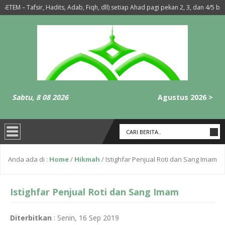
 – Tafsir, Hadits, Adab, Fiqh, dll) setiap Ahad pagi pekan 2, 3, dan 4/5 ba’da S
ghrib-Isya’ Setiap Hari Selasa dan Rabu
6 tahun yang lalu
- Membaca su
Sabtu, 8 08 2026
Agustus 2026 >
Anda ada di :
Home
/
Hikmah
/
Istighfar Penjual Roti dan Sang Imam
Istighfar Penjual Roti dan Sang Imam
Diterbitkan
:
Senin, 16 Sep 2019