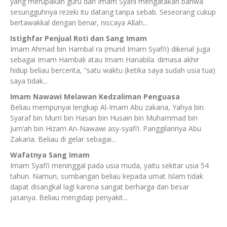
yang merupakan guru dari Imam Syafii mengatakan bahwa
sesungguhnya rezeki itu datang tanpa sebab. Seseorang cukup
bertawakkal dengan benar, niscaya Allah...
Istighfar Penjual Roti dan Sang Imam
Imam Ahmad bin Hambal ra (murid Imam Syafi’i) dikenal juga
sebagai Imam Hambali atau Imam Hanabila. dimasa akhir
hidup beliau bercerita, “satu waktu (ketika saya sudah usia tua)
saya tidak...
Imam Nawawi Melawan Kedzaliman Penguasa
Beliau mempunyai lengkap Al-Imam Abu zakaria, Yahya bin
Syaraf bin Murri bin Hasan bin Husain bin Muhammad bin
Jum’ah bin Hizam An-Nawawi asy-syafi’i. Panggilannya Abu
Zakaria. Beliau di gelar sebagai...
Wafatnya Sang Imam
Imam Syafi’i meninggal pada usia muda, yaitu sekitar usia 54
tahun. Namun, sumbangan beliau kepada umat Islam tidak
dapat disangkal lagi karena sangat berharga dan besar
jasanya. Beliau mengidap penyakit...