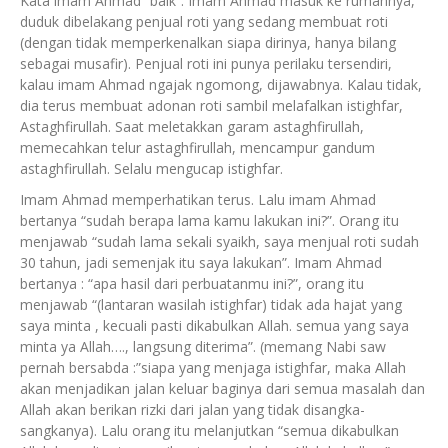
Kata imam Ahmad “baik”. Imam Ahmad masuk ke rumahnya,
duduk dibelakang penjual roti yang sedang membuat roti
(dengan tidak memperkenalkan siapa dirinya, hanya bilang
sebagai musafir). Penjual roti ini punya perilaku tersendiri,
kalau imam Ahmad ngajak ngomong, dijawabnya. Kalau tidak,
dia terus membuat adonan roti sambil melafalkan istighfar,
Astaghfirullah. Saat meletakkan garam astaghfirullah,
memecahkan telur astaghfirullah, mencampur gandum
astaghfirullah. Selalu mengucap istighfar.
Imam Ahmad memperhatikan terus. Lalu imam Ahmad
bertanya “sudah berapa lama kamu lakukan ini?”. Orang itu
menjawab “sudah lama sekali syaikh, saya menjual roti sudah
30 tahun, jadi semenjak itu saya lakukan”. Imam Ahmad
bertanya : “apa hasil dari perbuatanmu ini?”, orang itu
menjawab “(lantaran wasilah istighfar) tidak ada hajat yang
saya minta , kecuali pasti dikabulkan Allah. semua yang saya
minta ya Allah…., langsung diterima”. (memang Nabi saw
pernah bersabda :”siapa yang menjaga istighfar, maka Allah
akan menjadikan jalan keluar baginya dari semua masalah dan
Allah akan berikan rizki dari jalan yang tidak disangka-
sangkanya). Lalu orang itu melanjutkan “semua dikabulkan