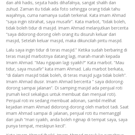
dan ahli hadis, sejuta hadis dihafalnya, sangat shalih dan
zuhud. Zaman itu tidak ada foto sehingga orang tidak tahu
wajahnya, cuma namanya sudah terkenal. Kata imam Ahmad
“saya ingin istirahat, saya musafir”. Kata marbot, “tidak boleh,
tidak boleh tidur di masjid. Imam Ahmad melanjutkan bercerita
“saya didorong-dorong oleh orang itu disuruh keluar dari
masjid, Setelah keluar masjid, maka dikuncilah pintu masjid.
Lalu saya ingin tidur di teras masjid.” Ketika sudah berbaring di
teras masjid marbotnya datang lagi, marah-marah kepada
Imam Ahmad. “Mau ngapain lagi syaikh?” Kata marbot. “Mau
tidur, saya musafir” kata imam Ahmad. Lalu marbot berkata,
“di dalam masjid tidak boleh, di teras masjid juga tidak boleh”.
Imam Ahmad diusir. Imam Ahmad bercerita ” saya didorong-
dorong sampai jalanan”. Di samping masjid ada penjual roti
(rumah kecil sekaligus untuk membuat dan menjual roti).
Penjual roti ini sedang membuat adonan, sambil melihat
kejadian imam Ahmad didorong-dorong oleh marbot tadi. Saat
imam Ahmad sampai di jalanan, penjual roti itu memanggil
dari jauh “mari syaikh, anda boleh nginap di tempat saya, saya
punya tempat, meskipun kecil”.