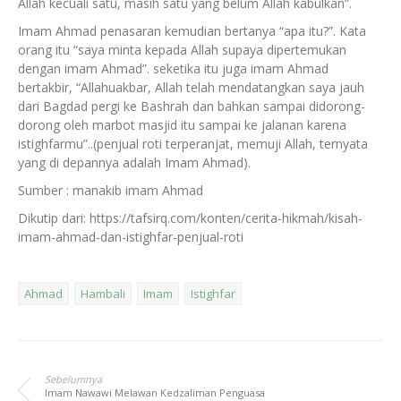
Allah kecuali satu, masih satu yang belum Allah kabulkan”.
Imam Ahmad penasaran kemudian bertanya “apa itu?”. Kata
orang itu “saya minta kepada Allah supaya dipertemukan
dengan imam Ahmad”. seketika itu juga imam Ahmad
bertakbir, “Allahuakbar, Allah telah mendatangkan saya jauh
dari Bagdad pergi ke Bashrah dan bahkan sampai didorong-
dorong oleh marbot masjid itu sampai ke jalanan karena
istighfarmu”..(penjual roti terperanjat, memuji Allah, ternyata
yang di depannya adalah Imam Ahmad).
Sumber : manakib imam Ahmad
Dikutip dari: https://tafsirq.com/konten/cerita-hikmah/kisah-
imam-ahmad-dan-istighfar-penjual-roti
Ahmad
Hambali
Imam
Istighfar
Sebelumnya
Imam Nawawi Melawan Kedzaliman Penguasa