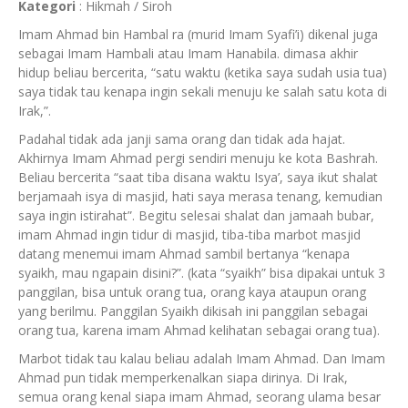
Kategori
:
Hikmah
/
Siroh
Imam Ahmad bin Hambal ra (murid Imam Syafi’i) dikenal juga
sebagai Imam Hambali atau Imam Hanabila. dimasa akhir
hidup beliau bercerita, “satu waktu (ketika saya sudah usia tua)
saya tidak tau kenapa ingin sekali menuju ke salah satu kota di
Irak,”.
Padahal tidak ada janji sama orang dan tidak ada hajat.
Akhirnya Imam Ahmad pergi sendiri menuju ke kota Bashrah.
Beliau bercerita “saat tiba disana waktu Isya’, saya ikut shalat
berjamaah isya di masjid, hati saya merasa tenang, kemudian
saya ingin istirahat”. Begitu selesai shalat dan jamaah bubar,
imam Ahmad ingin tidur di masjid, tiba-tiba marbot masjid
datang menemui imam Ahmad sambil bertanya “kenapa
syaikh, mau ngapain disini?”. (kata “syaikh” bisa dipakai untuk 3
panggilan, bisa untuk orang tua, orang kaya ataupun orang
yang berilmu. Panggilan Syaikh dikisah ini panggilan sebagai
orang tua, karena imam Ahmad kelihatan sebagai orang tua).
Marbot tidak tau kalau beliau adalah Imam Ahmad. Dan Imam
Ahmad pun tidak memperkenalkan siapa dirinya. Di Irak,
semua orang kenal siapa imam Ahmad, seorang ulama besar