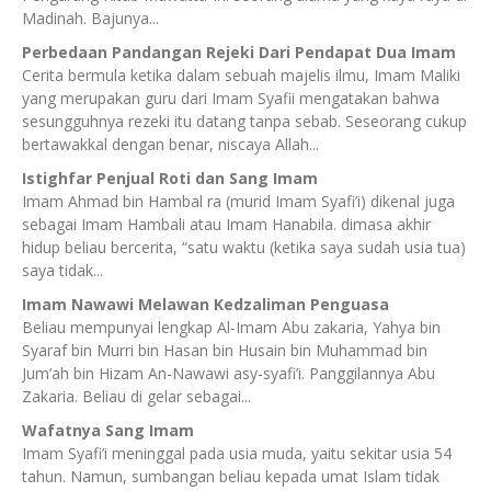
Madinah. Bajunya...
Perbedaan Pandangan Rejeki Dari Pendapat Dua Imam
Cerita bermula ketika dalam sebuah majelis ilmu, Imam Maliki
yang merupakan guru dari Imam Syafii mengatakan bahwa
sesungguhnya rezeki itu datang tanpa sebab. Seseorang cukup
bertawakkal dengan benar, niscaya Allah...
Istighfar Penjual Roti dan Sang Imam
Imam Ahmad bin Hambal ra (murid Imam Syafi’i) dikenal juga
sebagai Imam Hambali atau Imam Hanabila. dimasa akhir
hidup beliau bercerita, “satu waktu (ketika saya sudah usia tua)
saya tidak...
Imam Nawawi Melawan Kedzaliman Penguasa
Beliau mempunyai lengkap Al-Imam Abu zakaria, Yahya bin
Syaraf bin Murri bin Hasan bin Husain bin Muhammad bin
Jum’ah bin Hizam An-Nawawi asy-syafi’i. Panggilannya Abu
Zakaria. Beliau di gelar sebagai...
Wafatnya Sang Imam
Imam Syafi’i meninggal pada usia muda, yaitu sekitar usia 54
tahun. Namun, sumbangan beliau kepada umat Islam tidak