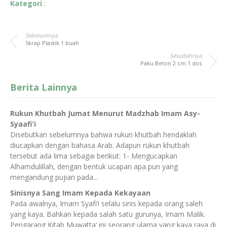
Kategori
:
Sebelumnya
Skrap Plastik 1 buah
Sesudahnya
Paku Beton 2 cm 1 dos
Berita Lainnya
Rukun Khutbah Jumat Menurut Madzhab Imam Asy-
Syaafi’i
Disebutkan sebelumnya bahwa rukun khutbah hendaklah
diucapkan dengan bahasa Arab. Adapun rukun khutbah
tersebut ada lima sebagai berikut: 1- Mengucapkan
Alhamdulillah, dengan bentuk ucapan apa pun yang
mengandung pujian pada...
Sinisnya Sang Imam Kepada Kekayaan
Pada awalnya, Imam Syafi’i selalu sinis kepada orang saleh
yang kaya. Bahkan kepada salah satu gurunya, Imam Malik.
Pengarang Kitab Muwatta‘ ini seorang ulama yang kaya raya di