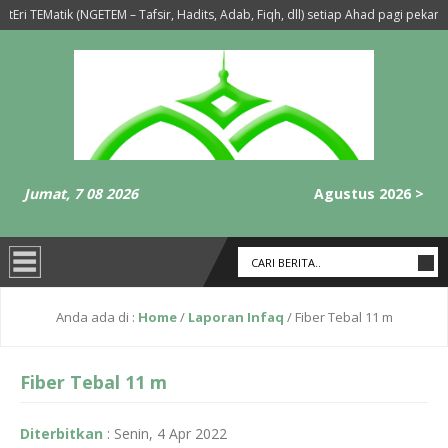
Eri TEMatik (NGETEM – Tafsir, Hadits, Adab, Fiqh, dll) setiap Ahad pagi pekan 2,
an Ba’da Sholat Maghrib-Isya’ Setiap Hari Selasa dan Rabu
6 tahun yan
Jumat, 7 08 2026
Agustus 2026 >
Anda ada di :
Home
/
Laporan Infaq
/
Fiber Tebal 11 m
Fiber Tebal 11 m
Diterbitkan
:
Senin, 4 Apr 2022