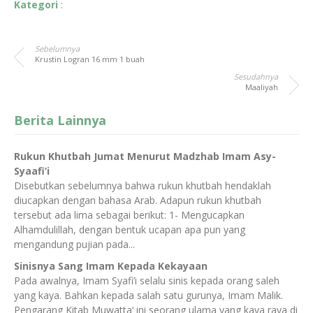
Kategori
:
Sebelumnya
Krustin Logran 16 mm 1 buah
Sesudahnya
Maaliyah
Berita Lainnya
Rukun Khutbah Jumat Menurut Madzhab Imam Asy-
Syaafi’i
Disebutkan sebelumnya bahwa rukun khutbah hendaklah
diucapkan dengan bahasa Arab. Adapun rukun khutbah
tersebut ada lima sebagai berikut: 1- Mengucapkan
Alhamdulillah, dengan bentuk ucapan apa pun yang
mengandung pujian pada...
Sinisnya Sang Imam Kepada Kekayaan
Pada awalnya, Imam Syafi’i selalu sinis kepada orang saleh
yang kaya. Bahkan kepada salah satu gurunya, Imam Malik.
Pengarang Kitab Muwatta‘ ini seorang ulama yang kaya raya di