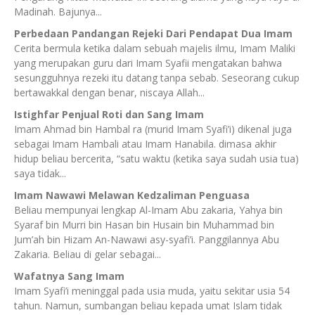
Madinah. Bajunya...
Perbedaan Pandangan Rejeki Dari Pendapat Dua Imam
Cerita bermula ketika dalam sebuah majelis ilmu, Imam Maliki
yang merupakan guru dari Imam Syafii mengatakan bahwa
sesungguhnya rezeki itu datang tanpa sebab. Seseorang cukup
bertawakkal dengan benar, niscaya Allah...
Istighfar Penjual Roti dan Sang Imam
Imam Ahmad bin Hambal ra (murid Imam Syafi’i) dikenal juga
sebagai Imam Hambali atau Imam Hanabila. dimasa akhir
hidup beliau bercerita, “satu waktu (ketika saya sudah usia tua)
saya tidak...
Imam Nawawi Melawan Kedzaliman Penguasa
Beliau mempunyai lengkap Al-Imam Abu zakaria, Yahya bin
Syaraf bin Murri bin Hasan bin Husain bin Muhammad bin
Jum’ah bin Hizam An-Nawawi asy-syafi’i. Panggilannya Abu
Zakaria. Beliau di gelar sebagai...
Wafatnya Sang Imam
Imam Syafi’i meninggal pada usia muda, yaitu sekitar usia 54
tahun. Namun, sumbangan beliau kepada umat Islam tidak