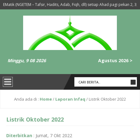
EMatik (NGETEM – Tafsir, Hadits, Adab, Fiqh, dll) setiap Ahad pagi pekan 2, 3, d
’da Sholat Maghrib-Isya’ Setiap Hari Selasa dan Rabu
6 tahun yang lal
Minggu, 9 08 2026
Agustus 2026 >
Anda ada di :
Home
/
Laporan Infaq
/
Listrik Oktober 2022
Listrik Oktober 2022
Diterbitkan
:
Jumat, 7 Okt 2022