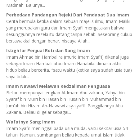
Madinah. Bajunya...
Perbedaan Pandangan Rejeki Dari Pendapat Dua Imam
Cerita bermula ketika dalam sebuah majelis ilmu, Imam Maliki
yang merupakan guru dari Imam Syafii mengatakan bahwa
sesungguhnya rezeki itu datang tanpa sebab. Seseorang cukup
bertawakkal dengan benar, niscaya Allah...
Istighfar Penjual Roti dan Sang Imam
Imam Ahmad bin Hambal ra (murid Imam Syafi’i) dikenal juga
sebagai Imam Hambali atau Imam Hanabila. dimasa akhir
hidup beliau bercerita, “satu waktu (ketika saya sudah usia tua)
saya tidak...
Imam Nawawi Melawan Kedzaliman Penguasa
Beliau mempunyai lengkap Al-Imam Abu zakaria, Yahya bin
Syaraf bin Murri bin Hasan bin Husain bin Muhammad bin
Jum’ah bin Hizam An-Nawawi asy-syafi’i. Panggilannya Abu
Zakaria. Beliau di gelar sebagai...
Wafatnya Sang Imam
Imam Syafi’i meninggal pada usia muda, yaitu sekitar usia 54
tahun. Namun, sumbangan beliau kepada umat Islam tidak