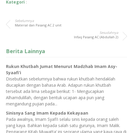
Kategori
:
Sebelumnya
Material dan Pasang AC 2 unit
Sesudahnya
Infaq Pasang AC (Abdullah 2)
Berita Lainnya
Rukun Khutbah Jumat Menurut Madzhab Imam Asy-
Syaafi’i
Disebutkan sebelumnya bahwa rukun khutbah hendaklah
diucapkan dengan bahasa Arab. Adapun rukun khutbah
tersebut ada lima sebagai berikut: 1- Mengucapkan
Alhamdulillah, dengan bentuk ucapan apa pun yang
mengandung pujian pada...
Sinisnya Sang Imam Kepada Kekayaan
Pada awalnya, Imam Syafi’i selalu sinis kepada orang saleh
yang kaya. Bahkan kepada salah satu gurunya, Imam Malik.
Pengarang Kitab Muwatta‘ ini seorang ulama yang kaya raya di