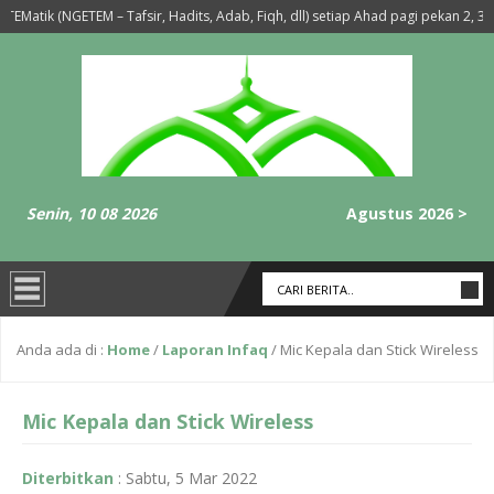
EMatik (NGETEM – Tafsir, Hadits, Adab, Fiqh, dll) setiap Ahad pagi pekan 2, 3, d
’da Sholat Maghrib-Isya’ Setiap Hari Selasa dan Rabu
6 tahun yang lal
Senin, 10 08 2026
Agustus 2026 >
Anda ada di :
Home
/
Laporan Infaq
/
Mic Kepala dan Stick Wireless
Mic Kepala dan Stick Wireless
Diterbitkan
:
Sabtu, 5 Mar 2022