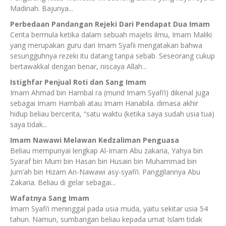
Madinah. Bajunya...
Perbedaan Pandangan Rejeki Dari Pendapat Dua Imam
Cerita bermula ketika dalam sebuah majelis ilmu, Imam Maliki
yang merupakan guru dari Imam Syafii mengatakan bahwa
sesungguhnya rezeki itu datang tanpa sebab. Seseorang cukup
bertawakkal dengan benar, niscaya Allah...
Istighfar Penjual Roti dan Sang Imam
Imam Ahmad bin Hambal ra (murid Imam Syafi’i) dikenal juga
sebagai Imam Hambali atau Imam Hanabila. dimasa akhir
hidup beliau bercerita, “satu waktu (ketika saya sudah usia tua)
saya tidak...
Imam Nawawi Melawan Kedzaliman Penguasa
Beliau mempunyai lengkap Al-Imam Abu zakaria, Yahya bin
Syaraf bin Murri bin Hasan bin Husain bin Muhammad bin
Jum’ah bin Hizam An-Nawawi asy-syafi’i. Panggilannya Abu
Zakaria. Beliau di gelar sebagai...
Wafatnya Sang Imam
Imam Syafi’i meninggal pada usia muda, yaitu sekitar usia 54
tahun. Namun, sumbangan beliau kepada umat Islam tidak