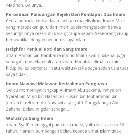
Madinah. Bajunya...
Perbedaan Pandangan Rejeki Dari Pendapat Dua Imam
Cerita bermula ketika dalam sebuah majelis ilmu, Imam Maliki
yang merupakan guru dari Imam Syafii mengatakan bahwa
sesungguhnya rezeki itu datang tanpa sebab. Seseorang cukup
bertawakkal dengan benar, niscaya Allah...
Istighfar Penjual Roti dan Sang Imam
Imam Ahmad bin Hambal ra (murid Imam Syafi’i) dikenal juga
sebagai Imam Hambali atau Imam Hanabila. dimasa akhir
hidup beliau bercerita, “satu waktu (ketika saya sudah usia tua)
saya tidak...
Imam Nawawi Melawan Kedzaliman Penguasa
Beliau mempunyai lengkap Al-Imam Abu zakaria, Yahya bin
Syaraf bin Murri bin Hasan bin Husain bin Muhammad bin
Jum’ah bin Hizam An-Nawawi asy-syafi’i. Panggilannya Abu
Zakaria. Beliau di gelar sebagai...
Wafatnya Sang Imam
Imam Syafi’i meninggal pada usia muda, yaitu sekitar usia 54
tahun. Namun, sumbangan beliau kepada umat Islam tidak