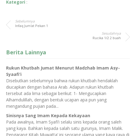
Kategori
:
Sebelumnya
Infaq Jum'at Pekan 1
Sesudahnya
Rucika 1/2 2 buah
Berita Lainnya
Rukun Khutbah Jumat Menurut Madzhab Imam Asy-
Syaafi’i
Disebutkan sebelumnya bahwa rukun khutbah hendaklah
diucapkan dengan bahasa Arab. Adapun rukun khutbah
tersebut ada lima sebagai berikut: 1- Mengucapkan
Alhamdulillah, dengan bentuk ucapan apa pun yang
mengandung pujian pada...
Sinisnya Sang Imam Kepada Kekayaan
Pada awalnya, Imam Syafi’i selalu sinis kepada orang saleh
yang kaya. Bahkan kepada salah satu gurunya, Imam Malik.
Pengarang Kitab Muwatta‘ ini seorang ulama yang kaya raya di