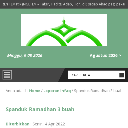
Eri TEMatik (NGETEM – Tafsir, Hadits, Adab, Fiqh, dll) setiap Ahad pagi pekan 2,
an Ba’da Sholat Maghrib-Isya’ Setiap Hari Selasa dan Rabu
6 tahun yan
Minggu, 9 08 2026
Agustus 2026 >
Anda ada di :
Home
/
Laporan Infaq
/
Spanduk Ramadhan 3 buah
Spanduk Ramadhan 3 buah
Diterbitkan
:
Senin, 4 Apr 2022