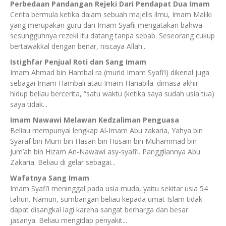
Perbedaan Pandangan Rejeki Dari Pendapat Dua Imam
Cerita bermula ketika dalam sebuah majelis ilmu, Imam Maliki
yang merupakan guru dari Imam Syafii mengatakan bahwa
sesungguhnya rezeki itu datang tanpa sebab. Seseorang cukup
bertawakkal dengan benar, niscaya Allah...
Istighfar Penjual Roti dan Sang Imam
Imam Ahmad bin Hambal ra (murid Imam Syafi’i) dikenal juga
sebagai Imam Hambali atau Imam Hanabila. dimasa akhir
hidup beliau bercerita, “satu waktu (ketika saya sudah usia tua)
saya tidak...
Imam Nawawi Melawan Kedzaliman Penguasa
Beliau mempunyai lengkap Al-Imam Abu zakaria, Yahya bin
Syaraf bin Murri bin Hasan bin Husain bin Muhammad bin
Jum’ah bin Hizam An-Nawawi asy-syafi’i. Panggilannya Abu
Zakaria. Beliau di gelar sebagai...
Wafatnya Sang Imam
Imam Syafi’i meninggal pada usia muda, yaitu sekitar usia 54
tahun. Namun, sumbangan beliau kepada umat Islam tidak
dapat disangkal lagi karena sangat berharga dan besar
jasanya. Beliau mengidap penyakit...