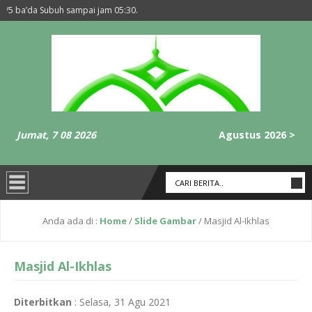
/5 ba’da Subuh sampai jam 05:30.
embaca surat Yaasiin dan Al-Kahfii di masjid tiap kamis ba’da sholat magrib sa
Jumat, 7 08 2026
Agustus 2026 >
Anda ada di :
Home
/
Slide Gambar
/
Masjid Al-Ikhlas
Masjid Al-Ikhlas
Diterbitkan
:
Selasa, 31 Agu 2021